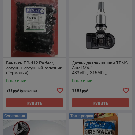
Вентиль TR-412 Perfect,
Датчик давления шин TPMS
латунь + латунный золотник
Autel MX-1
(Германия)
433МГц+315МГц,
быстрофиксируемый,
В наличии
В наличии
программируемый,
универсальный.
70
100
руб./упаковка
руб.
Купить
Купить
Суперцена
Топ продаж