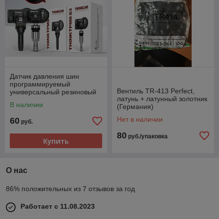
Датчик давления шин
программируемый
Вентиль TR-413 Perfect,
универсальный резиновый
латунь + латунный золотник
THINKCAR TPMS S3
В наличии
(Германия)
(Rubber) (433МГц+315МГц)
Нет в наличии
60
руб.
80
руб./упаковка
Купить
О нас
86% положительных из 7 отзывов за год
Работает с 11.08.2023