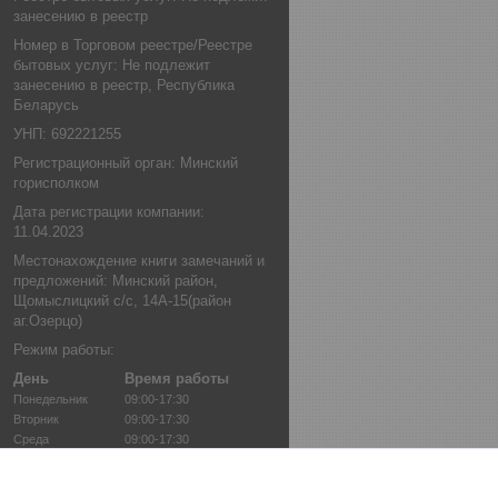
занесению в реестр
Номер в Торговом реестре/Реестре
бытовых услуг: Не подлежит
занесению в реестр, Республика
Беларусь
УНП: 692221255
Регистрационный орган: Минский
горисполком
Дата регистрации компании:
11.04.2023
Местонахождение книги замечаний и
предложений: Минский район,
Щомыслицкий с/с, 14А-15(район
аг.Озерцо)
Режим работы:
День
Время работы
Понедельник
09:00-17:30
Вторник
09:00-17:30
Среда
09:00-17:30
Четверг
09:00-17:30
Пятница
09:00-17:30