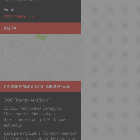
8758155@mail.ru
КАРТА
ИНФОРМАЦИЯ ДЛЯ ПОКУПАТЕЛЯ
ООО "ИнструментЛюкс"
223021, Республика Беларусь,
Минская обл., Минский р-н,
Щомыслицкий с/с, п.14А-15, район
аг.Озерцо
Дата регистрации в Торговом реестре/
Реестре бытовых услуг: Не подлежит