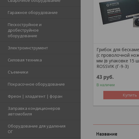
Сварочное оборудование
Гаражное оборудование
Пескоструйное и
дробеструйное
оборудование
Электроинструмент
Грибок для бескам
(с проволочной нож
Силовая техника
мм (в упаковке 15 шт
ROSSVIK (Г-9-3)
Съемники
43
руб.
Покрасочное оборудование
В наличии
Купить
Фреон | хладагент | форан
Заправка кондиционеров
автомобиля
Оборудование для удаления
ОГ