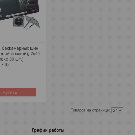
я бескамерных шин
чной ножкой), 7х45
овке 30 шт.),
-7-3)
Купить
График работы