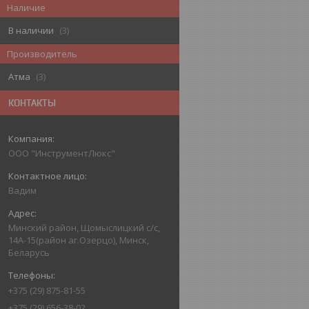
Наличие
В наличии
3
Производитель
Атма
3
КОНТАКТЫ
ООО "ИнструментЛюкс"
Вадим
Минский район, Щомыслицкий с/с,
14А-15(район аг.Озерцо), Минск,
Беларусь
+375 (29) 875-81-55
+375 (29) 656-38-02