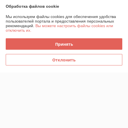
Обработка файлов cookie
Доставка и оплата
Мы используем файлы cookies для обеспечения удобства
пользователей портала и предоставления персональных
График работы
рекомендаций.
Вы можете настроить файлы cookies или
отключить их.
Полная версия сайта
Принять
Политика обработки cookies
Отклонить
Сайт создан на платформе Deal.by
Информация для покупателя
Юридическое лицо:
ООО "ИнструментЛюкс"
223021, Республика Беларусь, Минская обл., Минский р-н,
Щомыслицкий с/с, п.14А-15, район аг.Озерцо
Регистрационный номер ЕГР: 692221255
УНП: 692221255
Регистрационный орган: Минский горисполком