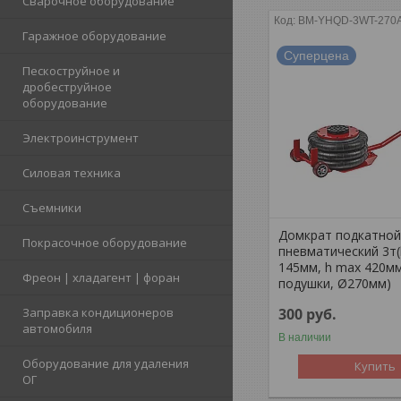
Сварочное оборудование
BM-YHQD-3WT-270
Гаражное оборудование
Суперцена
Пескоструйное и
дробеструйное
оборудование
Электроинструмент
Силовая техника
Съемники
Домкрат подкатно
Покрасочное оборудование
пневматический 3т(
145мм, h max 420мм
Фреон | хладагент | форан
подушки, Ø270мм)
300
руб.
Заправка кондиционеров
автомобиля
В наличии
Оборудование для удаления
Купить
ОГ