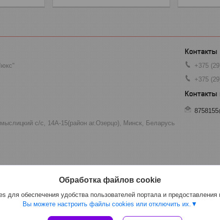
Люкс"
+375 (29
+375 (29
8758155
мыслицкий с/с, 14А-15(район аг.Озерцо), Минск, Беларусь
Обработка файлов cookie
s для обеспечения удобства пользователей портала и предоставления
Вы можете настроить файлы cookies или отключить их.