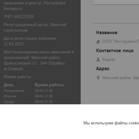
занесению в реестр, Республика
Беларусь
УНП: 692221255
Регистрационный орган: Минский
горисполком
Дата регистрации компании:
ООО "Инструмент
11.04.2023
Местонахождение книги замечаний и
предложений: Минский район,
Вадим
Щомыслицкий с/с, 14А-15(район
аг.Озерцо)
Режим работы:
Минский район, Що
День
Время работы
Понедельник
09:00-17:30
Вторник
09:00-17:30
Среда
09:00-17:30
Четверг
09:00-17:30
Пятница
09:00-17:30
Суббота
12:00-16:00
Мы используем файлы cookie
Воскресенье
12:00-15:00