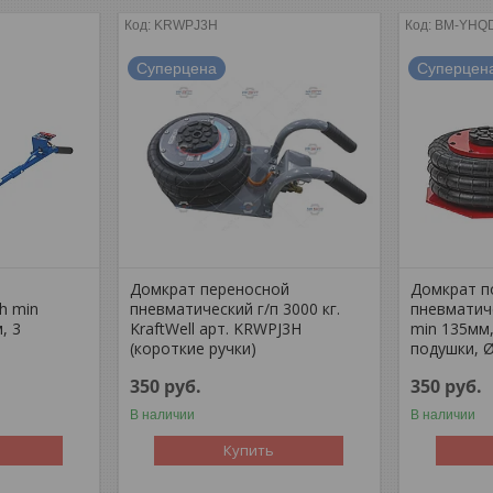
KRWPJ3H
BM-YHQD
Суперцена
Суперцен
й
Домкрат переносной
Домкрат п
h min
пневматический г/п 3000 кг.
пневматиче
, 3
KraftWell арт. KRWPJ3H
min 135мм,
(короткие ручки)
подушки, 
350
руб.
350
руб.
В наличии
В наличии
Купить