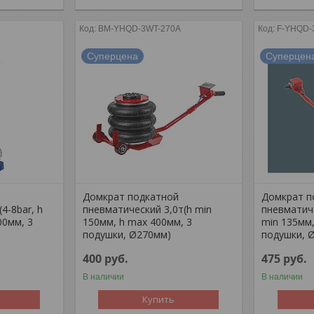
BM-YHQD-3WT-270A
F-YHQD-
Суперцена
Суперцен
й
Домкрат подкатной
Домкрат п
4-8bar, h
пневматический 3,0т(h min
пневматиче
00мм, 3
150мм, h max 400мм, 3
min 135мм,
подушки, Ø270мм)
подушки, 
400
руб.
475
руб.
В наличии
В наличии
Купить