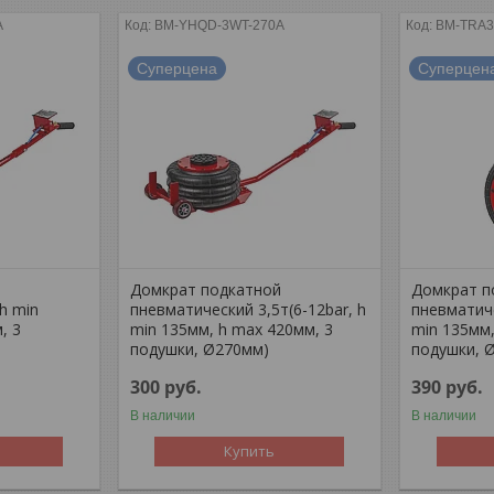
A
BM-YHQD-3WT-270A
BM-TRA3
Суперцена
Суперцен
й
Домкрат подкатной
Домкрат п
h min
пневматический 3,5т(6-12bar, h
пневматиче
, 3
min 135мм, h max 420мм, 3
min 135мм,
подушки, Ø270мм)
подушки, 
300
руб.
390
руб.
В наличии
В наличии
Купить