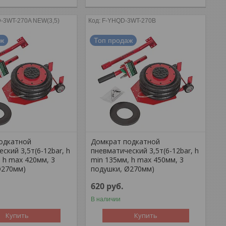
-3WT-270A NEW(3,5)
F-YHQD-3WT-270B
аж
Топ продаж
одкатной
Домкрат подкатной
ский 3,5т(6-12bar, h
пневматический 3,5т(6-12bar, h
 h max 420мм, 3
min 135мм, h max 450мм, 3
Ø270мм)
подушки, Ø270мм)
620
руб.
В наличии
Купить
Купить