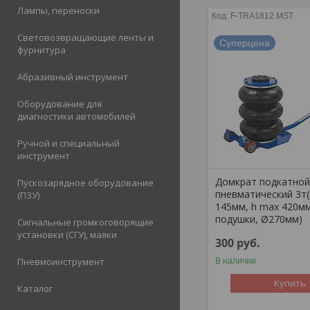
Лампы, переноски
F-TRA1812 MST
Световозвращающие ленты и
Суперцена
фурнитура
Абразивный инструмент
Оборудование для
диагностики автомобилей
Ручной и специальный
инструмент
Домкрат подкатно
Пускозарядное оборудование
пневматический 3т(
(ПЗУ)
145мм, h max 420мм
подушки, Ø270мм)
Сигнальные громкоговорящие
установки (СГУ), маяки
300
руб.
Пневмоинструмент
В наличии
Купить
Каталог