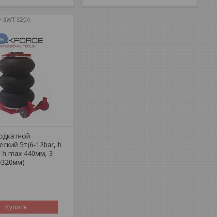
-3WT-320A
аж
одкатной
ский 5т(6-12bar, h
 h max 440мм, 3
Ø320мм)
Купить