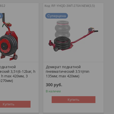
812
RF-YHQD-3WT-270A NEW(3,5)
а
Суперцена
одкатной
Домкрат подкатной
ский 3,5т(6-12bar, h
пневматический 3.5т(min
 h max 420мм, 3
135мм; max 420мм)
Ø270мм)
300
руб.
В наличии
Купить
Купить