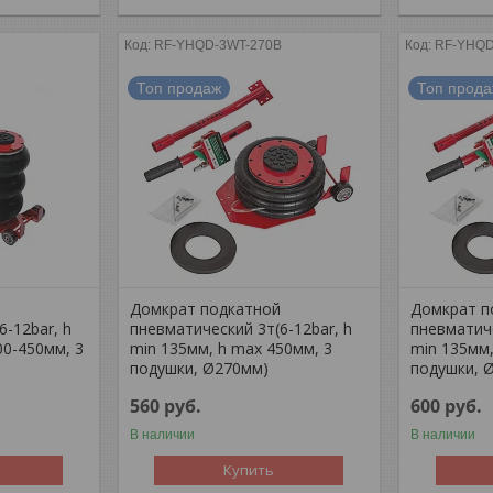
RF-YHQD-3WT-270B
RF-YHQD
Топ продаж
Топ прод
й
Домкрат подкатной
Домкрат п
6-12bar, h
пневматический 3т(6-12bar, h
пневматиче
00-450мм, 3
min 135мм, h max 450мм, 3
min 135мм,
подушки, Ø270мм)
подушки, 
560
руб.
600
руб.
В наличии
В наличии
Купить