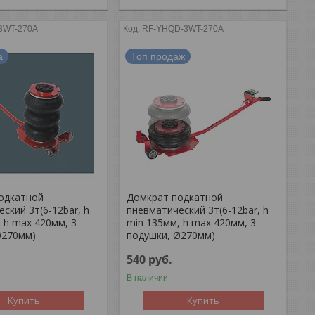
3WT-270A
RF-YHQD-3WT-270A
а
Топ продаж
одкатной
Домкрат подкатной
ский 3т(6-12bar, h
пневматический 3т(6-12bar, h
 h max 420мм, 3
min 135мм, h max 420мм, 3
Ø270мм)
подушки, Ø270мм)
540
руб.
В наличии
Купить
Купить