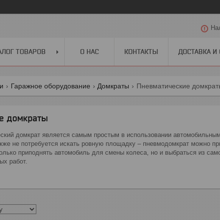
На
АЛОГ ТОВАРОВ
О НАС
КОНТАКТЫ
ДОСТАВКА И
ги
Гаражное оборудование
Домкраты
Пневматические домкрат
е домкраты
ский домкрат является самым простым в использовании автомобильным
акже не потребуется искать ровную площадку – пневмодомкрат можно пр
олько приподнять автомобиль для смены колеса, но и выбраться из само
ых работ.