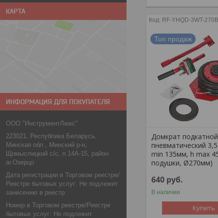
КАРТА
RF-YHQD-3WT-270B
Топ продаж
ИНФОРМАЦИЯ ДЛЯ ПОКУПАТЕЛЯ
ООО "ИнструментЛюкс"
Домкрат подкатно
223021, Республика Беларусь,
пневматический 3,5т
Минская обл., Минский р-н,
min 135мм, h max 4
Щомыслицкий с/с, п.14А-15, район
подушки, Ø270мм)
аг.Озерцо
Дата регистрации в Торговом реестре/
640
руб.
Реестре бытовых услуг: Не подлежит
занесению в реестр
В наличии
Номер в Торговом реестре/Реестре
Купить
бытовых услуг: Не подлежит