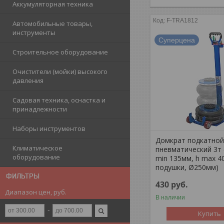
Аккумуляторная техника
F-TRA1812
Автомобильные товары,
инструменты
Суперцена
Строительное оборудование
Очистители (мойки) высокого
давления
Садовая техника, оснастка и
принадлежности
Наборы инструментов
Домкрат подкатно
Климатическое
пневматический 3т (
оборудование
min 135мм, h max 4
подушки, Ø250мм)
ФИЛЬТРЫ
430
руб.
Диапазон цен, руб.
В наличии
Купить