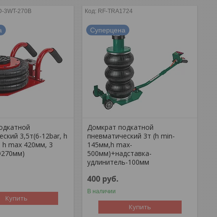
-3WT-270B
RF-TRA1724
а
Суперцена
одкатной
Домкрат подкатной
ский 3,5т(6-12bar, h
пневматический 3т (h min-
 h max 420мм, 3
145мм,h max-
Ø270мм)
500мм)+надставка-
удлинитель-100мм
400
руб.
В наличии
Купить
Купить