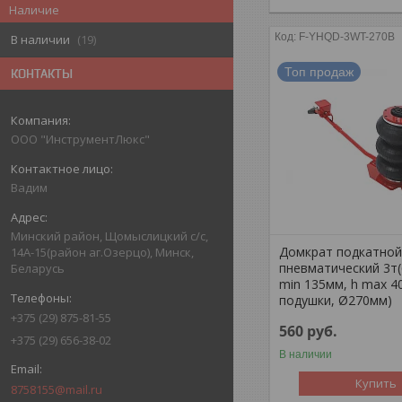
Наличие
F-YHQD-3WT-270B
В наличии
19
Топ продаж
КОНТАКТЫ
ООО "ИнструментЛюкс"
Вадим
Минский район, Щомыслицкий с/с,
Домкрат подкатно
14А-15(район аг.Озерцо), Минск,
пневматический 3т(
Беларусь
min 135мм, h max 4
подушки, Ø270мм)
+375 (29) 875-81-55
560
руб.
+375 (29) 656-38-02
В наличии
Купить
8758155@mail.ru