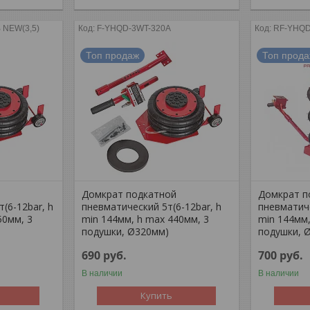
 NEW(3,5)
F-YHQD-3WT-320A
RF-YHQD
Топ продаж
Топ прод
й
Домкрат подкатной
Домкрат п
(6-12bar, h
пневматический 5т(6-12bar, h
пневматиче
50мм, 3
min 144мм, h max 440мм, 3
min 144мм,
подушки, Ø320мм)
подушки, 
690
руб.
700
руб.
В наличии
В наличии
Купить