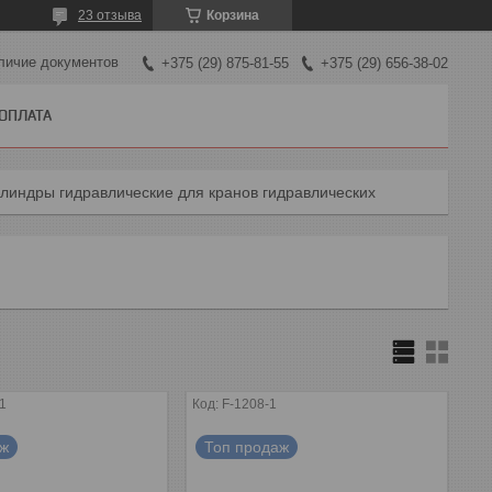
23 отзыва
Корзина
личие документов
+375 (29) 875-81-55
+375 (29) 656-38-02
 ОПЛАТА
линдры гидравлические для кранов гидравлических
1
F-1208-1
аж
Топ продаж