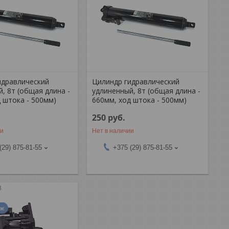
идравлический
Цилиндр гидравлический
, 8т (общая длина -
удлиненный, 8т (общая длина -
 штока - 500мм)
660мм, ход штока - 500мм)
250
руб.
ии
Нет в наличии
(29) 875-81-55
+375 (29) 875-81-55
B
аж