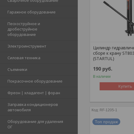
Сварочное оборудование
Гаражное оборудование
Пескоструйное и
дробеструйное
оборудование
Электроинструмент
Цилиндр гидравлич
сборе к крану ST80
Силовая техника
(STARTUL)
190
руб.
Съемники
В наличии
Покрасочное оборудование
Купить
Фреон | хладагент | форан
Заправка кондиционеров
автомобиля
RF-1205-1
Оборудование для удаления
Топ продаж
ОГ