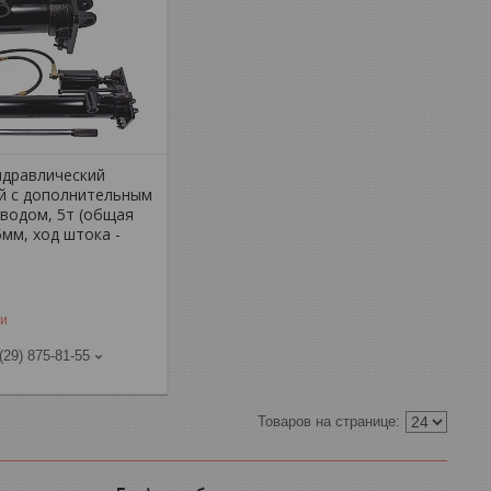
идравлический
й с дополнительным
водом, 5т (общая
5мм, ход штока -
ии
(29) 875-81-55