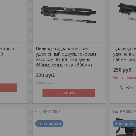
еский в
Цилиндр гидравлический
Цилиндр г
30
удлиненный с двухштоковым
удлиненный
насосом, 8т (общая длина -
660мм, ход
660мм, ход штока - 500мм)
250
руб.
220
руб.
Нет в налич
В наличии
+375 
Купить
RF-1205-2
RF-0505
Топ продаж
Топ прод