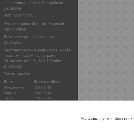
занесению в реестр, Республика
Беларусь
УНП: 692221255
Регистрационный орган: Минский
горисполком
Дата регистрации компании:
11.04.2023
Местонахождение книги замечаний и
предложений: Минский район,
Щомыслицкий с/с, 14А-15(район
аг.Озерцо)
Режим работы:
День
Время работы
Понедельник
09:00-17:30
Вторник
09:00-17:30
Среда
09:00-17:30
Четверг
09:00-17:30
Пятница
09:00-17:30
Суббота
12:00-16:00
Мы используем файлы cookie
Воскресенье
12:00-15:00