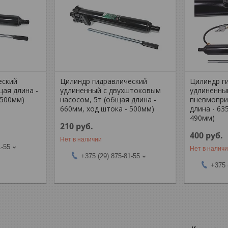
еский
Цилиндр гидравлический
Цилиндр г
щая длина -
удлиненный с двухштоковым
удлиненны
 500мм)
насосом, 5т (общая длина -
пневмопри
660мм, ход штока - 500мм)
длина - 63
490мм)
210
руб.
400
руб.
Нет в наличии
1-55
Нет в налич
+375 (29) 875-81-55
+375 