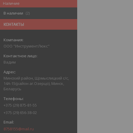
Наличие
В наличии
2
КОНТАКТЫ
ООО "ИнструментЛюкс"
Вадим
Минский район, Щомыслицкий с/с,
14А-15(район аг.Озерцо), Минск,
Беларусь
+375 (29) 875-81-55
+375 (29) 656-38-02
8758155@mail.ru