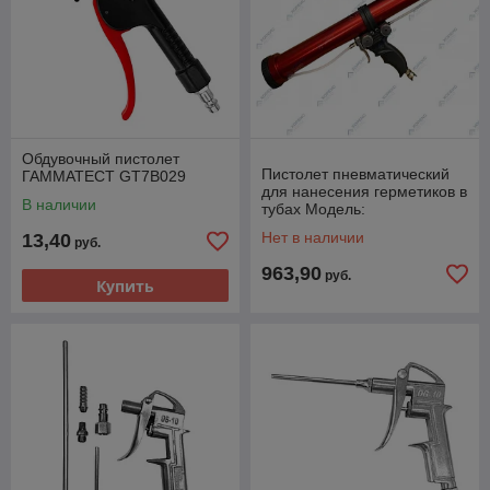
Обдувочный пистолет
Пистолет пневматический
ГАММАТЕСТ GT7B029
для нанесения герметиков в
В наличии
тубах Модель:
KIT/SAM/3/SSL 11/A
Нет в наличии
13,40
руб.
арт.AH094709
963,90
руб.
Купить