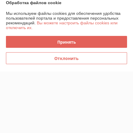
Обработка файлов cookie
Контакты
Мы используем файлы cookies для обеспечения удобства
пользователей портала и предоставления персональных
Доставка и оплата
рекомендаций.
Вы можете настроить файлы cookies или
отключить их.
График работы
Принять
Полная версия сайта
Отклонить
Политика обработки cookies
Сайт создан на платформе Deal.by
Информация для покупателя
Юридическое лицо:
ООО "ИнструментЛюкс"
223021, Республика Беларусь, Минская обл., Минский р-н,
Щомыслицкий с/с, п.14А-15, район аг.Озерцо
Регистрационный номер ЕГР: 692221255