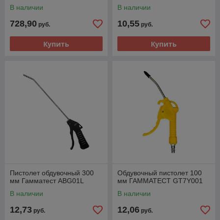
однокомпонентных
В наличии
В наличии
герметиков F1/SAM MY2020
11/A
728,90
10,55
руб.
руб.
Купить
Купить
Пистолет обдувочный 300
Обдувочный пистолет 100
мм Гамматест ABG01L
мм ГАММАТЕСТ GT7Y001
В наличии
В наличии
12,73
12,06
руб.
руб.