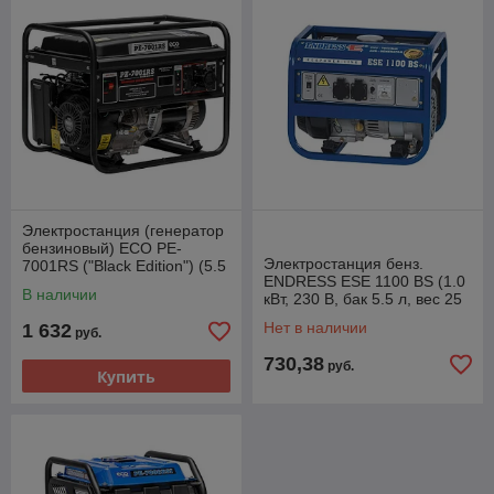
Электростанция (генератор
бензиновый) ECO PE-
Электростанция бенз.
7001RS ("Black Edition") (5.5
ENDRESS ESE 1100 BS (1.0
кВт, 230 В, бак 25.0 л, вес
В наличии
кВт, 230 В, бак 5.5 л, вес 25
72.2
кг)
Нет в наличии
1 632
руб.
730,38
руб.
Купить