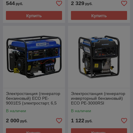
544
2 329
руб.
руб.
Купить
Купить
Электростанция (генератор
Электростанция (генератор
бензиновый) ECO PE-
инверторный бензиновый)
9001ES (электростарт, 6,5
ECO PE-3000RSI
кВт, 220 В, автозапуск*, бак
(инверторный, 3.0 кВт, 230
В наличии
В наличии
25.0 л,
В, бак 7.0 л, вес
2 000
1 122
руб.
руб.
Купить
Купить