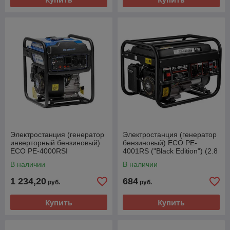
Электростанция (генератор
Электростанция (генератор
инверторный бензиновый)
бензиновый) ECO PE-
ECO PE-4000RSI
4001RS ("Black Edition") (2.8
(инверторный, 3.7 кВт, 230
кВт, 230 В, бак 15.0 л, вес 38
В наличии
В наличии
В, бак 7.0 л, вес
кг)
1 234,20
684
руб.
руб.
Купить
Купить