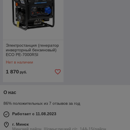
Электростанция (генератор
инверторный бензиновый)
ECO PE-7000RSI
(инверторный 5.5 кВт, 230 В,
Нет в наличии
бак 15.0 л, вес
1 870
руб.
О нас
86% положительных из 7 отзывов за год
Работает с 11.08.2023
г. Минск
Минский район, Щомыслицкий с/с, 14А-15(район