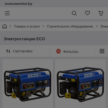
instrumenttut.by
Товары и услуги
Строительное оборудование
Элек
Электростанции ECO
Сортировка
0
Фильтры