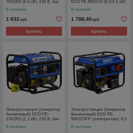
7001RS (5.5 кВт, 230 В, бак
ECO PE-8501S3 (6,5/2,1 кВт,
25.0 л, вес 72.2 кг)
380/220 В, бак 25.0 л, вес
В наличии
В наличии
74.1
1 632
1 788,40
руб.
руб.
Купить
Купить
Электростанция (генератор
Электростанция (генератор
бензиновый) ECO PE-
бензиновый) ECO PE-
1302RS (1.1 кВт, 230 В, бак
9001E3FP (электростарт, 6,5
6.0 л, вес 23 кг)
кВт, 380/220 В, бак 25.0 л,
В наличии
В наличии
вес 82