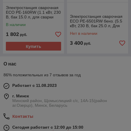
Электростанция сварочная
ECO PE-160RW (1.1 кВт, 230
Электростанция сварочная
В, бак 15.0 л, для сварки
ECO PE-6501RW бенз. (5.5
постоянным током,
В наличии
кВт, 230 В, бак 25.0 л, Для
80А\160A)
сварки постоянным током,
Нет в наличии
1 802
руб.
220A)
3 400
руб.
Купить
О нас
86% положительных из 7 отзывов за год
Работает с 11.08.2023
г. Минск
Минский район, Щомыслицкий с/с, 14А-15(район
аг.Озерцо), Минск, Беларусь
Контакты
Сегодня работает с 12:00 до 15:00