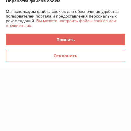
Обработка файлов cookie
Контакты
Мы используем файлы cookies для обеспечения удобства
пользователей портала и предоставления персональных
Доставка и оплата
рекомендаций.
Вы можете настроить файлы cookies или
отключить их.
График работы
Принять
Полная версия сайта
Отклонить
Политика обработки cookies
Сайт создан на платформе Deal.by
Информация для покупателя
Юридическое лицо:
ООО "ИнструментЛюкс"
223021, Республика Беларусь, Минская обл., Минский р-н,
Щомыслицкий с/с, п.14А-15, район аг.Озерцо
Регистрационный номер ЕГР: 692221255
УНП: 692221255