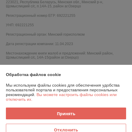
223021, Республика Беларусь, Минская обл., Минский р-н,
Щомыслицкий с/с, п.14А-15, район аг.Озерцо
Регистрационный номер ЕГР: 692221255
УНП: 692221255
Регистрационный орган: Минский горисполком
Дата регистрации компании: 11.04.2023
Местонахождение книги жалоб и предложений: Минский район,
Щомыслицкий с/с, 14А-15(район аг.Озерцо)
Обработка файлов cookie
Мы используем файлы cookies для обеспечения удобства
пользователей портала и предоставления персональных
рекомендаций.
Вы можете настроить файлы cookies или
отключить их.
Принять
Отклонить