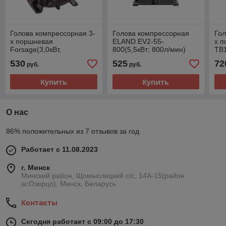
Голова компрессорная 3-
Голова компрессорная
Гол
х поршневая
ELAND EV2-55-
х п
Forsage(3,0кВт,
800(5,5кВт; 800л/мин)
TB1
производительность
мин
530
525
72
руб.
руб.
360л/мин, давление
8бар) TB-365
Купить
Купить
О нас
86% положительных из 7 отзывов за год
Работает с 11.08.2023
г. Минск
Минский район, Щомыслицкий с/с, 14А-15(район
аг.Озерцо), Минск, Беларусь
Контакты
Сегодня работает с 09:00 до 17:30