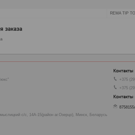
REMA TIP T
я заказа
ка
Люкс"
+375 (29
+375 (29
8758155
мыслицкий с/с, 14А-15(район аг.Озерцо), Минск, Беларусь