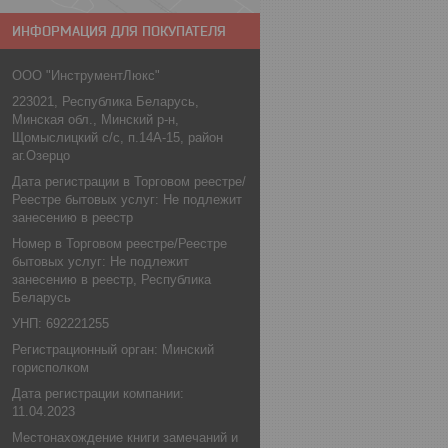
ИНФОРМАЦИЯ ДЛЯ ПОКУПАТЕЛЯ
ООО "ИнструментЛюкс"
223021, Республика Беларусь,
Минская обл., Минский р-н,
Щомыслицкий с/с, п.14А-15, район
аг.Озерцо
Дата регистрации в Торговом реестре/
Реестре бытовых услуг: Не подлежит
занесению в реестр
Номер в Торговом реестре/Реестре
бытовых услуг: Не подлежит
занесению в реестр, Республика
Беларусь
УНП: 692221255
Регистрационный орган: Минский
горисполком
Дата регистрации компании:
11.04.2023
Местонахождение книги замечаний и