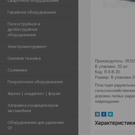
Сварочное оборудование
Гаражное оборудование
Пескоструйное и
дробеструйное
оборудование
Электроинструмент
Силовая техника
Производитель: ROS
В упаковке: 20 шт.
Съемники
Код: R.8.B.20.
Размер: В упаковке 
Покрасочное оборудование
Пластыри радиальные
сельскохозяйственной
Фреон | хладагент | форан
дорожке любых радиа
повреждения.
Заправка кондиционеров
автомобиля
Характеристик
Оборудование для удаления
ОГ