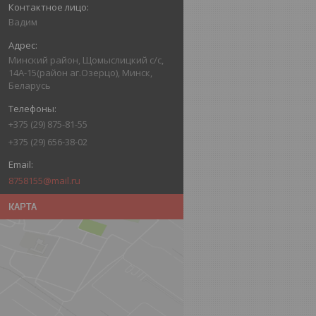
Вадим
Минский район, Щомыслицкий с/с,
14А-15(район аг.Озерцо), Минск,
Беларусь
+375 (29) 875-81-55
+375 (29) 656-38-02
8758155@mail.ru
КАРТА