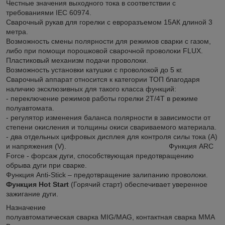
Честные значения выходного тока в соответствии с
требованиями IEC 60974.
Сварочный рукав для горелки с евроразъемом 15АК длиной 3
метра.
Возможность смены полярности для режимов сварки с газом,
либо при помощи порошковой сварочной проволоки FLUX.
Пластиковый механизм подачи проволоки.
Возможность установки катушки с проволокой до 5 кг.
Сварочный аппарат относится к категории ТОП благодаря
наличию эксклюзивных для такого класса функций:
- переключение режимов работы горелки 2Т/4Т в режиме
полуавтомата.
- регулятор изменения баланса полярности в зависимости от
степени окисления и толщины окиси свариваемого материала.
- два отдельных цифровых дисплея для контроля силы тока (А)
и напряжения (V). Функция ARC
Force - форсаж дуги, способствующая предотвращению
обрыва дуги при сварке.
Функция Anti-Stick – предотвращение залипанию проволоки.
Функция Hot Start
(Горячий старт) обеспечивает уверенное
зажигание дуги.
Назначение
полуавтоматическая сварка MIG/MAG, контактная сварка ММА