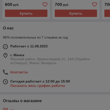
евроразъем; смена
MI
600
700
70
руб.
руб.
полярности)
Уц
Купить
Купить
О нас
86% положительных из 7 отзывов за год
Работает с 11.08.2023
г. Минск
Минский район, Щомыслицкий с/с, 14А-15(район
аг.Озерцо), Минск, Беларусь
Контакты
Сегодня работает с 12:00 до 15:00
Показать весь график работы
Отзывы о магазине