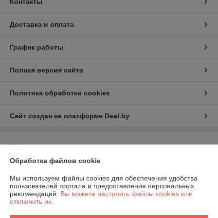
Контакты
Доставка и оплата
График работы
Полная версия сайта
Политика обработки cookies
Сайт создан на платформе Deal.by
Информация для покупателя
Обработка файлов cookie
Юридическое лицо:
ООО "ИнструментЛюкс"
223021, Республика Беларусь, Минская обл., Минский р-н,
Щомыслицкий с/с, п.14А-15, район аг.Озерцо
Мы используем файлы cookies для обеспечения удобства
пользователей портала и предоставления персональных
Регистрационный номер ЕГР: 692221255
рекомендаций.
Вы можете настроить файлы cookies или
отключить их.
УНП: 692221255