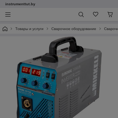
instrumenttut.by
Товары и услуги
Сварочное оборудование
Свароч