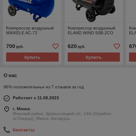
Компрессор воздушный
Компрессор воздушный
Ко
MIKKELE AC-72
ELAND WIND 50B-2CO
EL
700
620
67
руб.
руб.
Купить
Купить
О нас
86% положительных из 7 отзывов за год
Работает с 11.08.2023
г. Минск
Минский район, Щомыслицкий с/с, 14А-15(район
аг.Озерцо), Минск, Беларусь
Контакты