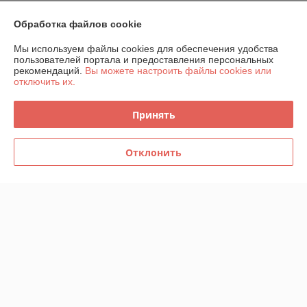
Обработка файлов cookie
О нас
Мы используем файлы cookies для обеспечения удобства
пользователей портала и предоставления персональных
Контакты
рекомендаций.
Вы можете настроить файлы cookies или
отключить их.
Доставка и оплата
Принять
График работы
Отклонить
Полная версия сайта
Политика обработки cookies
Сайт создан на платформе Deal.by
Информация для покупателя
Юридическое лицо:
ООО "ИнструментЛюкс"
223021, Республика Беларусь, Минская обл., Минский р-н,