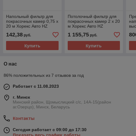
Напольный фильтр для
Потолочный фильтр для
Пре
покрасочных камер 0,75 х
покрасочных камер 2 х 20
нап
20 м Хорекс Авто HZ
м Хорекс Авто HZ
выс
05.2.001C
05.1.002C
раб
142,38
1 155,75
80
руб.
руб.
ход
Купить
Купить
О нас
86% положительных из 7 отзывов за год
Работает с 11.08.2023
г. Минск
Минский район, Щомыслицкий с/с, 14А-15(район
аг.Озерцо), Минск, Беларусь
Контакты
Сегодня работает с 09:00 до 17:30
Показать весь график работы