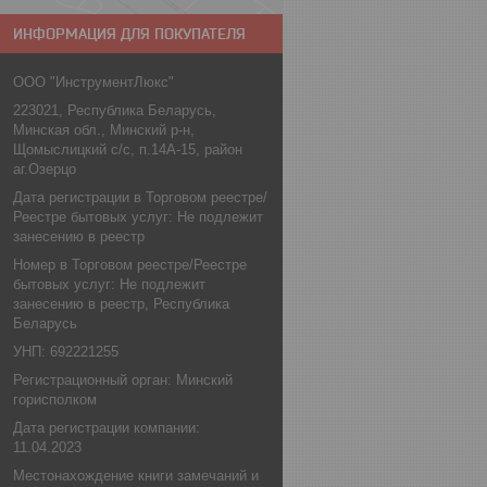
ИНФОРМАЦИЯ ДЛЯ ПОКУПАТЕЛЯ
ООО "ИнструментЛюкс"
223021, Республика Беларусь,
Минская обл., Минский р-н,
Щомыслицкий с/с, п.14А-15, район
аг.Озерцо
Дата регистрации в Торговом реестре/
Реестре бытовых услуг: Не подлежит
занесению в реестр
Номер в Торговом реестре/Реестре
бытовых услуг: Не подлежит
занесению в реестр, Республика
Беларусь
УНП: 692221255
Регистрационный орган: Минский
горисполком
Дата регистрации компании:
11.04.2023
Местонахождение книги замечаний и