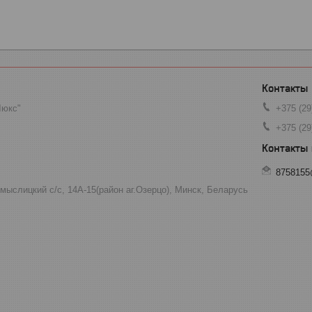
Люкс"
+375 (29
+375 (29
8758155
мыслицкий с/с, 14А-15(район аг.Озерцо), Минск, Беларусь