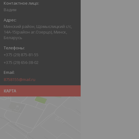
Вадим
Минский район, Щомыслицкий с/с,
14А-15(район аг.Озерцо), Минск,
Беларусь
+375 (29) 875-81-55
+375 (29) 656-38-02
8758155@mail.ru
КАРТА