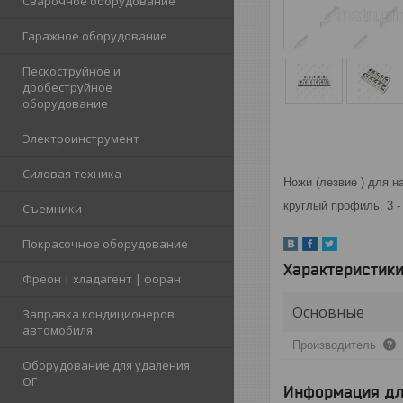
Сварочное оборудование
Гаражное оборудование
Пескоструйное и
дробеструйное
оборудование
Электроинструмент
Силовая техника
Ножи (лезвие ) для н
круглый профиль, 3 - 
Съемники
Покрасочное оборудование
Характеристик
Фреон | хладагент | форан
Основные
Заправка кондиционеров
автомобиля
Производитель
Оборудование для удаления
ОГ
Информация дл