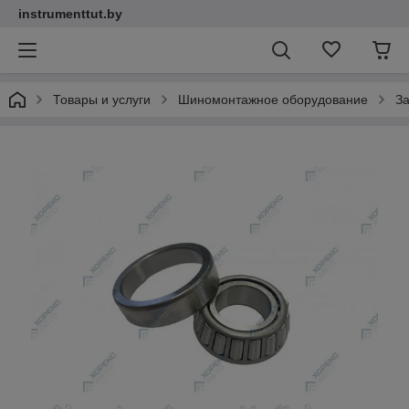
instrumenttut.by
Товары и услуги
Шиномонтажное оборудование
З