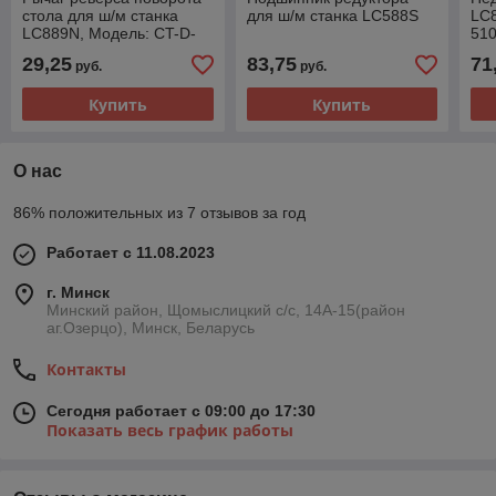
стола для ш/м станка
для ш/м станка LC588S
LC
LC889N, Модель: CT-D-
510
1100008
08.
29,25
83,75
71
руб.
руб.
Купить
Купить
О нас
86% положительных из 7 отзывов за год
Работает с 11.08.2023
г. Минск
Минский район, Щомыслицкий с/с, 14А-15(район
аг.Озерцо), Минск, Беларусь
Контакты
Сегодня работает с 09:00 до 17:30
Показать весь график работы