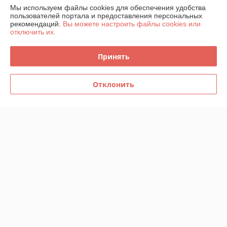
Мы используем файлы cookies для обеспечения удобства
пользователей портала и предоставления персональных
Контакты
рекомендаций.
Вы можете настроить файлы cookies или
отключить их.
Доставка и оплата
Принять
График работы
Отклонить
Полная версия сайта
Политика обработки cookies
Сайт создан на платформе Deal.by
Информация для покупателя
Юридическое лицо:
ООО "ИнструментЛюкс"
223021, Республика Беларусь, Минская обл., Минский р-н,
Щомыслицкий с/с, п.14А-15, район аг.Озерцо
Регистрационный номер ЕГР: 692221255