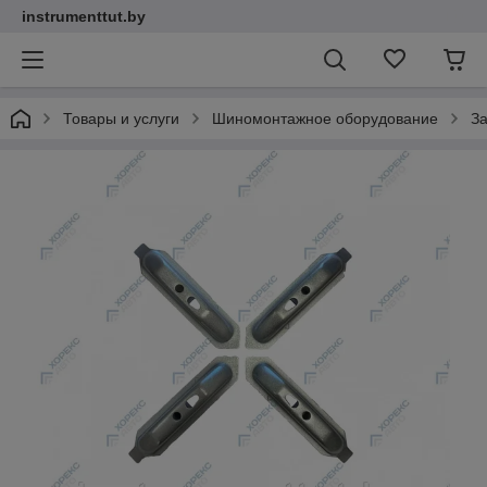
instrumenttut.by
Товары и услуги
Шиномонтажное оборудование
З