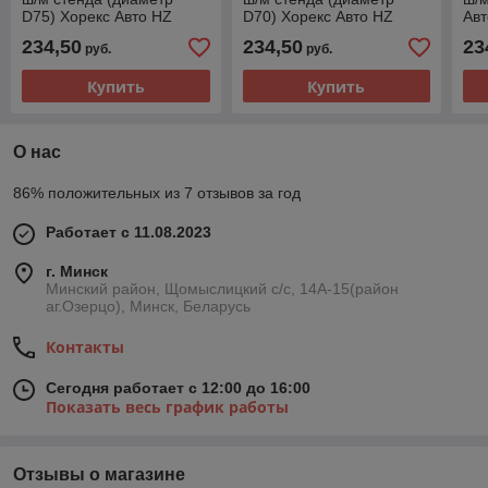
D75) Хорекс Авто HZ
D70) Хорекс Авто HZ
Авт
08.300.123
08.300.122
234,50
234,50
23
руб.
руб.
Купить
Купить
О нас
86% положительных из 7 отзывов за год
Работает с 11.08.2023
г. Минск
Минский район, Щомыслицкий с/с, 14А-15(район
аг.Озерцо), Минск, Беларусь
Контакты
Сегодня работает с 12:00 до 16:00
Показать весь график работы
Отзывы о магазине