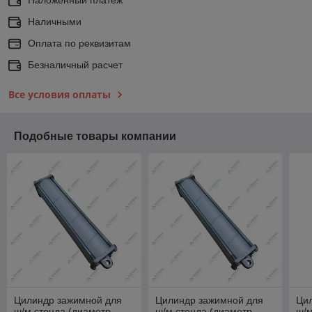
Наличными
Оплата по реквизитам
Безналичный расчет
Все условия оплаты
Подобные товары компании
Цилиндр зажимной для
Цилиндр зажимной для
Ци
ш/м стенда (диаметр
ш/м стенда (диаметр
ш/м