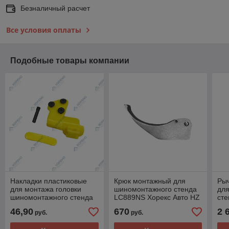
Безналичный расчет
Все условия оплаты
Подобные товары компании
Накладки пластиковые
Крюк монтажный для
Ры
для монтажа головки
шиномонтажного стенда
дл
шиномонтажного стенда
LC889NS Хорекс Авто HZ
сте
LC889NS Хорекс Авто HZ
08.300.090
Авт
46,90
670
2 
руб.
руб.
08.300.024B