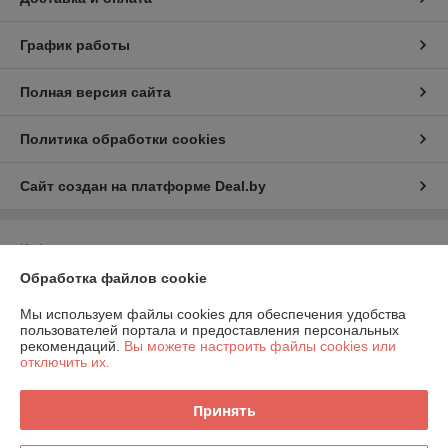
График работы
Полная версия сайта
Политика обработки cookies
Сайт создан на платформе Deal.by
Информация для покупателя
Обработка файлов cookie
Юридическое лицо:
ООО "ИнструментЛюкс"
223021, Республика Беларусь, Минская обл., Минский р-н,
Щомыслицкий с/с, п.14А-15, район аг.Озерцо
Мы используем файлы cookies для обеспечения удобства
пользователей портала и предоставления персональных
Регистрационный номер ЕГР: 692221255
рекомендаций.
Вы можете настроить файлы cookies или
отключить их.
УНП: 692221255
Регистрационный орган: Минский горисполком
Принять
Дата регистрации компании: 11.04.2023