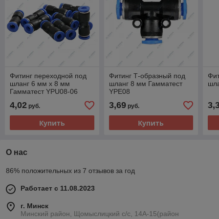
Фитинг переходной под
Фитинг Т-образный под
Фит
шланг 6 мм х 8 мм
шланг 8 мм Гамматест
шла
Гамматест YPU08-06
YPE08
4,02
3,69
3,
руб.
руб.
Купить
Купить
О нас
86% положительных из 7 отзывов за год
Работает с 11.08.2023
г. Минск
Минский район, Щомыслицкий с/с, 14А-15(район