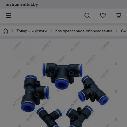
instrumenttut.by
Товары и услуги
Компрессорное оборудование
Сж