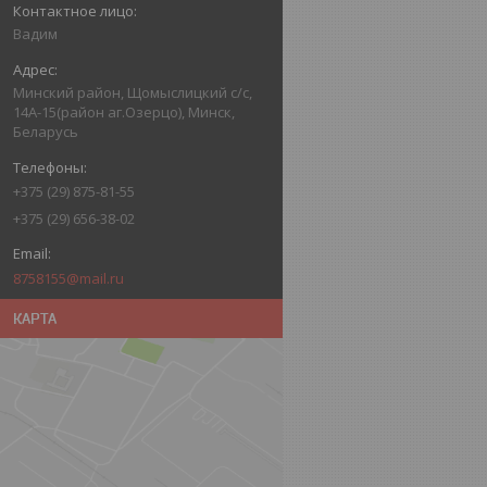
Вадим
Минский район, Щомыслицкий с/с,
14А-15(район аг.Озерцо), Минск,
Беларусь
+375 (29) 875-81-55
+375 (29) 656-38-02
8758155@mail.ru
КАРТА