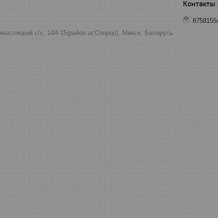
8758155
мыслицкий с/с, 14А-15(район аг.Озерцо), Минск, Беларусь