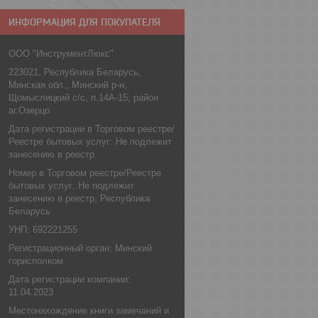
ИНФОРМАЦИЯ ДЛЯ ПОКУПАТЕЛЯ
ООО "ИнструментЛюкс"
223021, Республика Беларусь,
Минская обл., Минский р-н,
Щомыслицкий с/с, п.14А-15, район
аг.Озерцо
Дата регистрации в Торговом реестре/
Реестре бытовых услуг: Не подлежит
занесению в реестр
Номер в Торговом реестре/Реестре
бытовых услуг: Не подлежит
занесению в реестр, Республика
Беларусь
УНП: 692221255
Регистрационный орган: Минский
горисполком
Дата регистрации компании:
11.04.2023
Местонахождение книги замечаний и