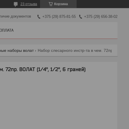
23 отзыва
Корзина
личие документов
+375 (29) 875-81-55
+375 (29) 656-38-02
 ОПЛАТА
ные наборы волат
Набор слесарного инстр-та в чем. 72пр. волат (1/4", 1/2", 6 граней)
 72пр. ВОЛАТ (1/4", 1/2", 6 граней)