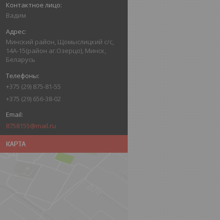
Вадим
Минский район, Щомыслицкий с/с,
14А-15(район аг.Озерцо), Минск,
Беларусь
+375 (29) 875-81-55
+375 (29) 656-38-02
8758155@mail.ru
КАРТА