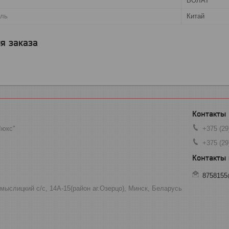
ВОЛАТ
ель
Китай
я заказа
Люкс"
+375 (29
+375 (29
8758155
мыслицкий с/с, 14А-15(район аг.Озерцо), Минск, Беларусь