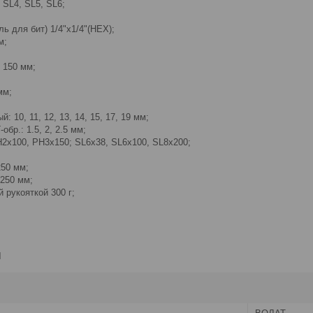
 SL4, SL5, SL6;
ь для бит) 1/4"х1/4"(HEX);
м;
" 150 мм;
мм;
 10, 11, 12, 13, 14, 15, 17, 19 мм;
бр.: 1.5, 2, 2.5 мм;
H2x100, PH3х150; SL6x38, SL6x100, SL8x200;
50 мм;
250 мм;
 рукояткой 300 г;
и