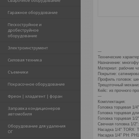
Сварочное оборудование
Гаражное оборудование
Пескоструйное и
дробеструйное
оборудование
Электроинструмент
---
Технические характер
Силовая техника
Назначение: многофу
Материал: рабочие ча
Съемники
Покрытие: сатиниров
Профиль головок: ше
Покрасочное оборудование
Трещоточный механиз
Кейс: из прочного пр
Фреон | хладагент | форан
---
Комплектация:
Головка торцевая 1/4":
Заправка кондиционеров
Головка торцевая длинн
автомобиля
Головка торцевая 1/2": 
Свечная головка 1/2":
Оборудование для удаления
Насадка 1/4" TORX: T1
ОГ
Насадка 1/4" PH: PH1