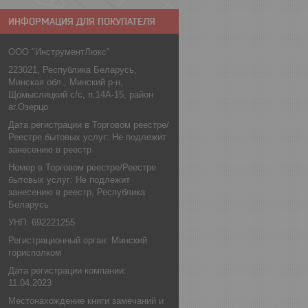
ИНФОРМАЦИЯ ДЛЯ ПОКУПАТЕЛЯ
ООО "ИнструментЛюкс"
223021, Республика Беларусь,
Минская обл., Минский р-н,
Щомыслицкий с/с, п.14А-15, район
аг.Озерцо
Дата регистрации в Торговом реестре/
Реестре бытовых услуг: Не подлежит
занесению в реестр
Номер в Торговом реестре/Реестре
бытовых услуг: Не подлежит
занесению в реестр, Республика
Беларусь
УНП: 692221255
Регистрационный орган: Минский
горисполком
Дата регистрации компании:
11.04.2023
Местонахождение книги замечаний и