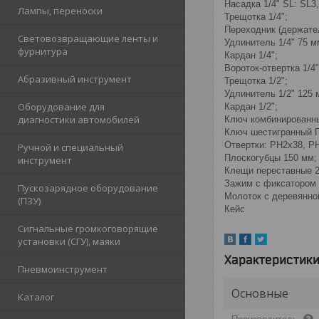
Насадка 1/4" SL: SL3,
Лампы, переноски
Трещотка 1/4";
Переходник (держател
Световозвращающие ленты и
Удлинитель 1/4" 75 м
фурнитура
Кардан 1/4";
Вороток-отвертка 1/4
Абразивный инструмент
Трещотка 1/2";
Удлинитель 1/2" 125 
Оборудование для
Кардан 1/2";
диагностики автомобилей
Ключ комбинированный:
Ключ шестигранный Г-о
Отвертки: PH2x38, P
Ручной и специальный
Плоскогубцы 150 мм;
инструмент
Клещи переставные 2
Зажим с фиксатором 
Пускозарядное оборудование
Молоток с деревянной
(ПЗУ)
Кейс
Сигнальные громкоговорящие
установки (СГУ), маяки
Характеристик
Пневмоинструмент
Основные
Каталог