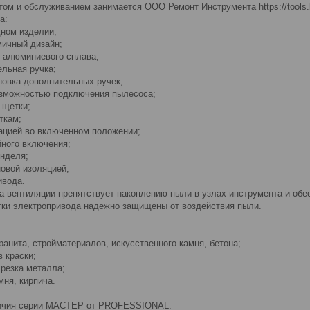
ом и обслуживанием занимается ООО Ремонт Инструмента https://tools.b
а:
дном изделии;
ичный дизайн;
з алюминиевого сплава;
ельная ручка;
новка дополнительных ручек;
озможностью подключения пылесоса;
щетки;
ткам;
цией во включенном положении;
йного включения;
нделя;
новой изоляцией;
ивода.
 вентиляции препятствует накоплению пыли в узлах инструмента и обе
ки электропривода надежно защищены от воздействия пыли.
ранита, стройматериалов, искусственного камня, бетона;
 краски;
 резка металла;
мня, кирпича.
ичия серии МАСТЕР от PROFESSIONAL.