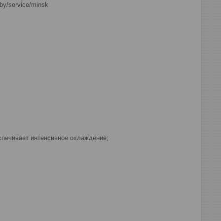
y/service/minsk
спечивает интенсивное охлаждение;