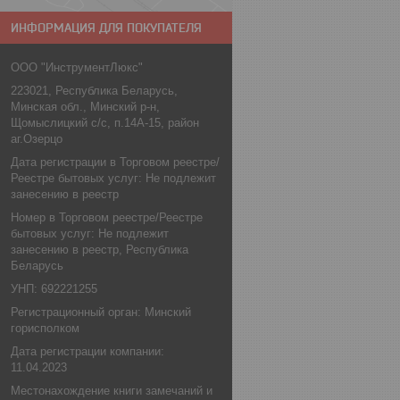
ИНФОРМАЦИЯ ДЛЯ ПОКУПАТЕЛЯ
ООО "ИнструментЛюкс"
223021, Республика Беларусь,
Минская обл., Минский р-н,
Щомыслицкий с/с, п.14А-15, район
аг.Озерцо
Дата регистрации в Торговом реестре/
Реестре бытовых услуг: Не подлежит
занесению в реестр
Номер в Торговом реестре/Реестре
бытовых услуг: Не подлежит
занесению в реестр, Республика
Беларусь
УНП: 692221255
Регистрационный орган: Минский
горисполком
Дата регистрации компании:
11.04.2023
Местонахождение книги замечаний и