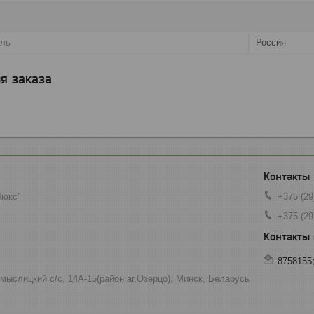
ель
Россия
я заказа
Люкс"
+375 (29
+375 (29
8758155
мыслицкий с/с, 14А-15(район аг.Озерцо), Минск, Беларусь