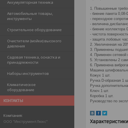
Аккумуляторная техника
1. Повышенные требо
Автомобильные товары,
- биение пакета 0,08-
инструменты
- переходное сопроти
- величина дисбаланс
- биение коллектора 
Строительное оборудование
- чистота поверхност
- защита лобовых ча
Очистители (мойки) высокого
2. Увеличенная на 20
давления
3. Применены подшип
4. Применен сетевой 
Садовая техника, оснастка и
5. Установлены 2 са
принадлежности
6. Применена виброг
Машина шлифовальна
Наборы инструментов
Кожух 1 шт.
Ручка D-образная 1 ш
Климатическое
Ручка дополнительна
оборудование
Ключ 1 шт.
Коробка 1 шт.
КОНТАКТЫ
Руководство по экспл
Характеристик
ООО "ИнструментЛюкс"