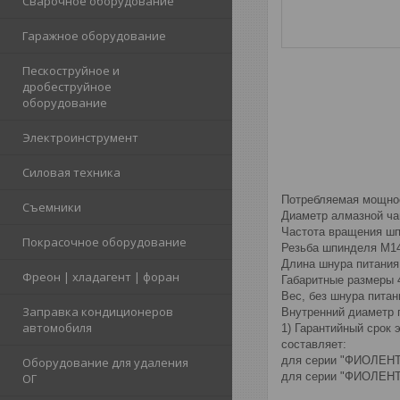
Сварочное оборудование
Гаражное оборудование
Пескоструйное и
дробеструйное
оборудование
Электроинструмент
Силовая техника
Потребляемая мощнос
Съемники
Диаметр алмазной ча
Частота вращения шп
Покрасочное оборудование
Резьба шпинделя М1
Длина шнура питания
Фреон | хладагент | форан
Габаритные размеры 
Вес, без шнура питан
Заправка кондиционеров
Внутренний диаметр 
автомобиля
1) Гарантийный срок
составляет:
для серии "ФИОЛЕНТ 
Оборудование для удаления
для серии "ФИОЛЕН
ОГ