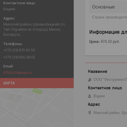
Основные
Вадим
Страна производит
Минский район, Щомыслицкий с/с,
14А-15(район аг.Озерцо), Минск,
Информация дл
Беларусь
Цена:
474,10
руб.
+375 (29) 875-81-55
+375 (29) 656-38-02
8758155@mail.ru
ООО "Инструмент
КАРТА
Вадим
Минский район, Що