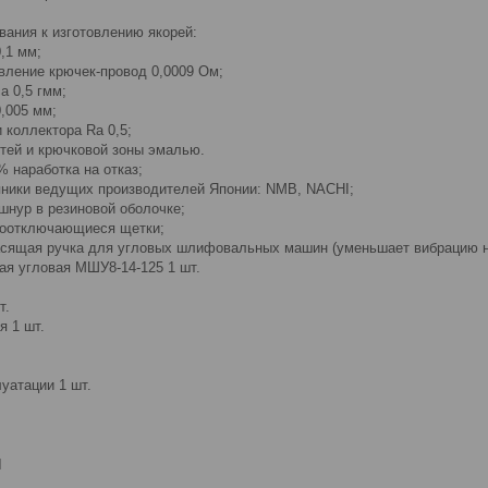
вания к изготовлению якорей:
0,1 мм;
вление крючек-провод 0,0009 Ом;
а 0,5 гмм;
0,005 мм;
и коллектора Ra 0,5;
стей и крючковой зоны эмалью.
% наработка на отказ;
ники ведущих производителей Японии: NMB, NACHI;
шнур в резиновой оболочке;
моотключающиеся щетки;
асящая ручка для угловых шлифовальных машин (уменьшает вибрацию н
я угловая МШУ8-14-125 1 шт.
т.
я 1 шт.
уатации 1 шт.
и