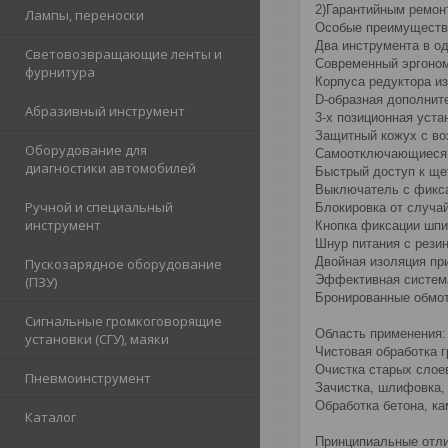
2)Гарантийным ремонт
Лампы, переноски
Особые преимуществ
Два инструмента в о
Световозвращающие ленты и
Современный эргоном
фурнитура
Корпуса редуктора и
D-образная дополнит
Абразивный инструмент
3-х позиционная уста
Защитный кожух с в
Оборудование для
Самоотключающиеся 
диагностики автомобилей
Быстрый доступ к ще
Выключатель с фикса
Ручной и специальный
Блокировка от случа
инструмент
Кнопка фиксации шпи
Шнур питания с рези
Двойная изоляция пр
Пускозарядное оборудование
Эффективная система
(ПЗУ)
Бронированные обмот
Сигнальные громкоговорящие
Область применения:
установки (СГУ), маяки
Чистовая обработка г
Очистка старых слоев
Пневмоинструмент
Зачистка, шлифовка,
Обработка бетона, ка
Каталог
Принципиальные отл