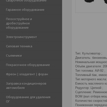
Сварочное оборудование
Гаражное оборудование
Пескоструйное и
дробеструйное
оборудование
Электроинструмент
Силовая техника
Тип: Культиватор ;
Съемники
Двигатель: бензиновы
Номинальная мощность
Покрасочное оборудование
Объём двигателя: 208
Тип топлива: АИ-92 ;
Фреон | хладагент | форан
Топливный бак, емкост
Тип моторного масла
Заправка кондиционеров
Емкость масляного ка
автомобиля
Редуктор: Цепной ;
Сцепление: Ременное
ВОМ (вал отбора мощн
Оборудование для удаления
Количество скоростей:
ОГ
Пониженная передача