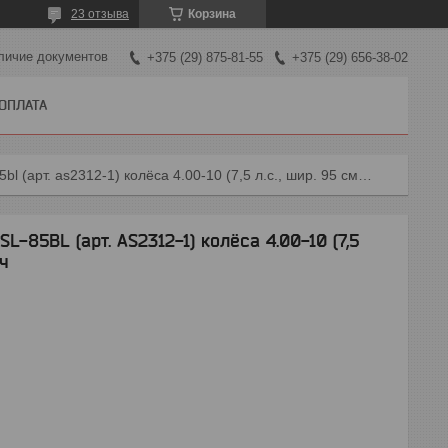
23 отзыва
Корзина
личие документов
+375 (29) 875-81-55
+375 (29) 656-38-02
 ОПЛАТА
Культиватор бензиновый asilak sl-85bl (арт. as2312-1) колёса 4.00-10 (7,5 л.с., шир. 95 см, без вом, передач
-85BL (арт. AS2312-1) колёса 4.00-10 (7,5
ач