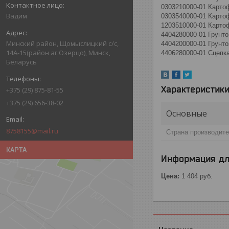
0303210000-01 Карто
Вадим
0303540000-01 Карто
1203510000-01 Карто
4404280000-01 Грунто
Минский район, Щомыслицкий с/с,
4404200000-01 Грунто
14А-15(район аг.Озерцо), Минск,
4406280000-01 Сцепка
Беларусь
Характеристик
+375 (29) 875-81-55
+375 (29) 656-38-02
Основные
8758155@mail.ru
Страна производит
КАРТА
Информация дл
Цена:
1 404
руб.