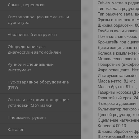
Объём масла в редукт
Лампы, переноски
Тип масла в редукто
Тип рабочего вала: ш
Световозвращающие ленты и
Фрезы в комплекте: Е
фурнитура
Ширина обработки: 80
Глубина культивации:
Абразивный инструмент
Номинальная скорость
Кронштейн под сцепк
Оборудование для
Диски защиты растени
диагностики автомобилей
Колеса в комплекте: 4
Межколесное расстоян
Ручной и специальный
Поворотные (диффере
инструмент
Фара освещения: Нет
Инструментальный ящ
Масса нетто: 81 кг ;
Пускозарядное оборудование
Масса брутто: 91 кг ;
(ПЗУ)
Габариты коробки (Д x
Гарантийный срок: 24
Сигнальные громкоговорящие
4 скорости движения 
установки (СГУ), маяки
Культиватор легкого
Цепной редуктор, кор
Пневмоинструмент
Сцепление натяжени
Колеса 4.00-10
Каталог
Ширина обработки фр
Шестигранный вал ре