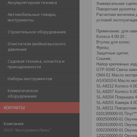
Аккумуляторная техника
Универсальная сцепк
Поворотная рукоятка 
Автомобильные товары,
Расчетная величина 
инструменты
условий эксплуатаци
Примечание: для нав
Строительное оборудование
Колеса 4.00-10 ;
Втулки для колес;
Очистители (мойки) высокого
Фрезы;
давления
Защитные щитки;
Сошник;
Садовая техника, оснастка и
Набор крепежных изд
принадлежности
GTP-X040 Свеча заж
OM4-51 Масло моторн
Наборы инструментов
ASX5010-6 Масло мот
SL-A8212 Колесо 4.00
Климатическое
SL-A8207 Колесо 4.00
оборудование
SL-A8204 Покрышка 4.
SL-A8201 Камера 4.00
КОНТАКТЫ
SL-A8211 Поворотная
0101300000-01 Плуг***
0002500000-01 Окучни
0302410000-01 Окучни
ООО "ИнструментЛюкс"
0302200000-01 Окучни
1202200000-01 Окучни