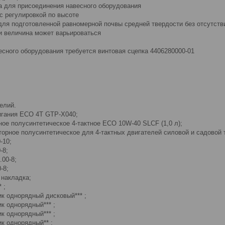
а для присоединения навесного оборудования
с регулировкой по высоте
для подготовленной равномерной почвы средней твердости без отсутстви
и величина может варьироваться
есного оборудования требуется винтовая сцепка 4406280000-01
елий.
игания ECO 4T GTP-X040;
ое полусинтетическое 4-тактное ECO 10W-40 SLCF (1,0 л);
орное полусинтетическое для 4-тактных двигателей силовой и садовой
-10;
-8;
00-8;
-8;
 накладка;
 ;
к однорядный дисковый*** ;
к однорядный*** ;
к однорядный*** ;
к однорядный** ;