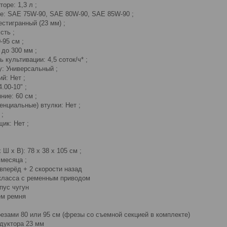
оре: 1,3 л ;
ре: SAE 75W-90, SAE 80W-90, SAE 85W-90 ;
естигранный (23 мм) ;
сть ;
-95 см ;
 до 300 мм ;
 культивации: 4,5 соток/ч* ;
у: Универсальный ;
й: Нет ;
.00-10" ;
ие: 60 см ;
нциальные) втулки: Нет ;
 ;
ик: Нет ;
 Ш x В): 78 x 38 x 105 см ;
 месяца ;
вперёд + 2 скорости назад
 класса с ременным приводом
пус чугун
ем ремня
езами 80 или 95 см (фрезы со съемной секцией в комплекте)
дуктора 23 мм