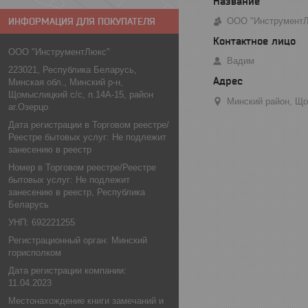
ИНФОРМАЦИЯ ДЛЯ ПОКУПАТЕЛЯ
ООО "Инструмент
ООО "ИнструментЛюкс"
Вадим
223021, Республика Беларусь,
Минская обл., Минский р-н,
Щомыслицкий с/с, п.14А-15, район
Минский район, Що
аг.Озерцо
Дата регистрации в Торговом реестре/
Реестре бытовых услуг: Не подлежит
занесению в реестр
Номер в Торговом реестре/Реестре
бытовых услуг: Не подлежит
занесению в реестр, Республика
Беларусь
УНП: 692221255
Регистрационный орган: Минский
горисполком
Дата регистрации компании:
11.04.2023
Местонахождение книги замечаний и