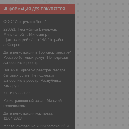
ИНФОРМАЦИЯ ДЛЯ ПОКУПАТЕЛЯ
ООО "ИнструментЛюкс"
223021, Республика Беларусь,
Минская обл., Минский р-н,
Щомыслицкий с/с, п.14А-15, район
аг.Озерцо
Дата регистрации в Торговом реестре/
Реестре бытовых услуг: Не подлежит
занесению в реестр
Номер в Торговом реестре/Реестре
бытовых услуг: Не подлежит
занесению в реестр, Республика
Беларусь
УНП: 692221255
Регистрационный орган: Минский
горисполком
Дата регистрации компании:
11.04.2023
Местонахождение книги замечаний и