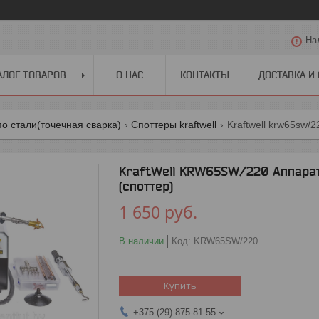
На
АЛОГ ТОВАРОВ
О НАС
КОНТАКТЫ
ДОСТАВКА И
о стали(точечная сварка)
Споттеры kraftwell
KraftWell KRW65SW/220 Аппарат
(споттер)
1 650
руб.
В наличии
Код:
KRW65SW/220
Купить
+375 (29) 875-81-55