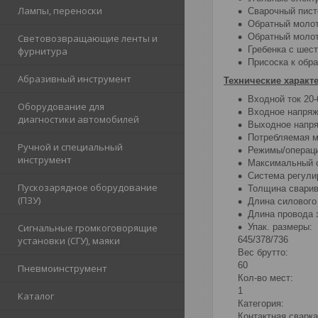
Лампы, переноски
Сварочный пист
Обратный молот
Обратный молот
Световозвращающие ленты и
Гребенка с шес
фурнитура
Присоска к обр
Абразивный инструмент
Технические характ
Входной ток 20-
Оборудование для
Входное напряж
диагностики автомобилей
Выходное напря
Потребляемая м
Ручной и специальный
Режимы/операц
инструмент
Максимальный с
Система регули
Пускозарядное оборудование
Толщина сварив
(ПЗУ)
Длина силового
Длина провода 
Упак. размеры:
Сигнальные громкоговорящие
645/378/736
установки (СГУ), маяки
Вес брутто:
60
Пневмоинструмент
Кол-во мест:
1
Каталог
Категория:
Контактная сварка