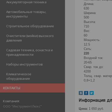
Аккумуляторная техника
Длина:
630
Автомобильные товары,
Ширина:
инструменты
500
Высота:
Строительное оборудование
710
Вес:
60
Очистители (мойки) высокого
Мощность:
давления
12.5
Сеть:
Садовая техника, оснастка и
220
принадлежности
Входной ток:
20-65
Наборы инструментов
Свар. ток до:
4200
Климатическое
Толщ. свар. матер
оборудование
0,8+1,2
КОНТАКТЫ
Информация дл
ООО "ИнструментЛюкс"
Цена:
1 650
руб.