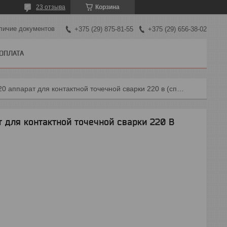
23 отзыва
Корзина
личие документов
+375 (29) 875-81-55
+375 (29) 656-38-02
 ОПЛАТА
Kraftwell krw65sw/220 аппарат для контактной точечной сварки 220 в (споттер)
 для контактной точечной сварки 220 В