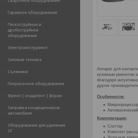
Сварочное оборудование
Гаражное оборудование
Пескоструйное и
дробеструйное
оборудование
Электроинструмент
Силовая техника
Аппарат для контакт
Съемники
кузовным ремонтом а
благодяря интуитивн
Покрасочное оборудование
других производител
Фреон | хладагент | форан
Особенности:
Микропроцессор
Заправка кондиционеров
Автоматический
автомобиля
Комплектация:
Оборудование для удаления
Споттер
ОГ
Комплект расход
Угольные элект