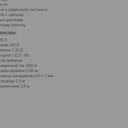
олет
ок к сварочному пистолету
ок с крючком
тью крючками
атному молотку
еристики:
65 А
ение 220 В
жение 1-10 В
ощност 12,5 кВт
и встроенные
варочный ток 4200 А
ровки времени 0-99 мс
аемых материалов 0,8+1.2 мм
 провода 2,3 м
заземления 1,8 м