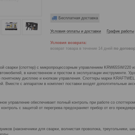
Бесплатная доставка
Условия оплаты и доставки
График работы
возврат товара в течение 14 дней
по догово
ной сварки (споттер) с микропроцессорным управлением KRW65SW/220 и
втомобилей, в качественном и простом в эксплуатации инструменте. Удо
о понятному дисплею и кнопкам управления. Споттеры марки KRAFTWE
ей. Вместе с аппаратом в комплект поставки входят дополгительные ак
ное управление обеспечивает полный контроль при работе со споттером
 контроль с защитой от перегрева предохраняет прибор от его преждев
ников (наконечники для сварки, волнистая проволока, треугольники, ша
роды