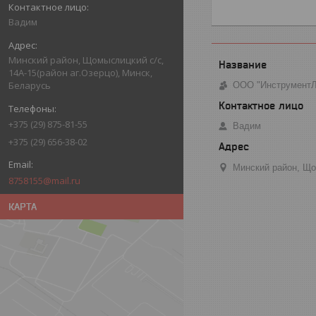
Вадим
Минский район, Щомыслицкий с/с,
14А-15(район аг.Озерцо), Минск,
Беларусь
ООО "Инструмент
+375 (29) 875-81-55
Вадим
+375 (29) 656-38-02
Минский район, Що
8758155@mail.ru
КАРТА