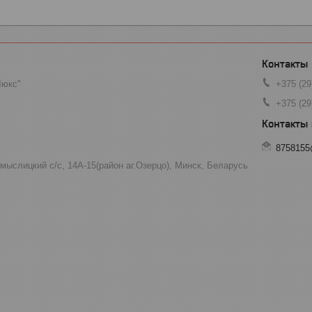
Люкс"
+375 (29
+375 (29
8758155
мыслицкий с/с, 14А-15(район аг.Озерцо), Минск, Беларусь