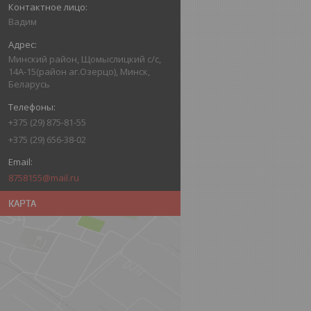
Вадим
Минский район, Щомыслицкий с/с,
14А-15(район аг.Озерцо), Минск,
Беларусь
+375 (29) 875-81-55
+375 (29) 656-38-02
8758155@mail.ru
КАРТА