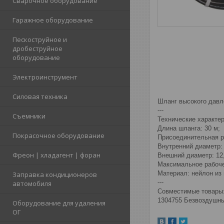
Сварочное оборудование
Гаражное оборудование
Пескоструйное и
дробеструйное
оборудование
Электроинструмент
Силовая техника
Шланг высокого давле
---
Съемники
Технические характер
Длина шланга: 30 м;
Покрасочное оборудование
Присоединительная ре
Внутренний диаметр: 
Фреон | хладагент | форан
Внешний диаметр: 12
Максимальное рабоче
Материал: нейлон из
Заправка кондиционеров
---
автомобиля
Совместимые товары
1304755 Безвоздушны
Оборудование для удаления
ОГ