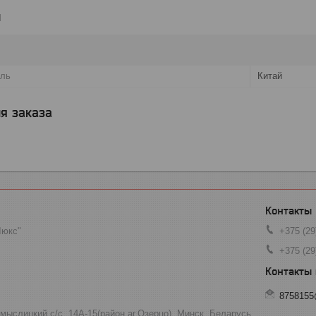
и
ель
Китай
я заказа
Люкс"
+375 (29
+375 (29
8758155
мыслицкий с/с, 14А-15(район аг.Озерцо), Минск, Беларусь