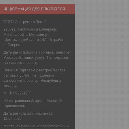
ИНФОРМАЦИЯ ДЛЯ ПОКУПАТЕЛЯ
ООО "ИнструментЛюкс"
223021, Республика Беларусь,
Минская обл., Минский р-н,
Щомыслицкий с/с, п.14А-15, район
аг.Озерцо
Дата регистрации в Торговом реестре/
Реестре бытовых услуг: Не подлежит
занесению в реестр
Номер в Торговом реестре/Реестре
бытовых услуг: Не подлежит
занесению в реестр, Республика
Беларусь
УНП: 692221255
Регистрационный орган: Минский
горисполком
Дата регистрации компании:
11.04.2023
Местонахождение книги замечаний и