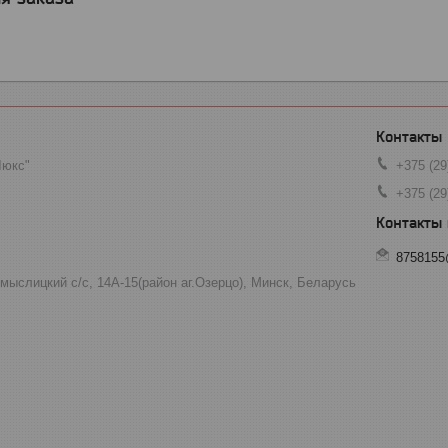
Люкс"
+375 (29
+375 (29
8758155
мыслицкий с/с, 14А-15(район аг.Озерцо), Минск, Беларусь