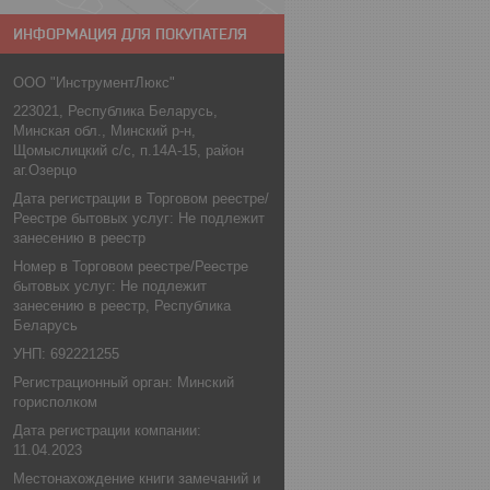
ИНФОРМАЦИЯ ДЛЯ ПОКУПАТЕЛЯ
ООО "ИнструментЛюкс"
223021, Республика Беларусь,
Минская обл., Минский р-н,
Щомыслицкий с/с, п.14А-15, район
аг.Озерцо
Дата регистрации в Торговом реестре/
Реестре бытовых услуг: Не подлежит
занесению в реестр
Номер в Торговом реестре/Реестре
бытовых услуг: Не подлежит
занесению в реестр, Республика
Беларусь
УНП: 692221255
Регистрационный орган: Минский
горисполком
Дата регистрации компании:
11.04.2023
Местонахождение книги замечаний и