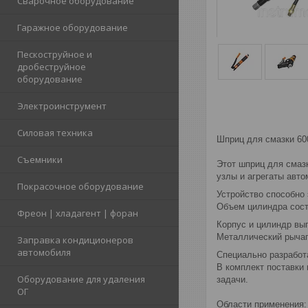
Сварочное оборудование
Гаражное оборудование
Пескоструйное и
дробеструйное
оборудование
Электроинструмент
Силовая техника
Шприц для смазки 60
Съемники
Этот шприц для смаз
узлы и агрегаты авт
Покрасочное оборудование
Устройство способно
Объем цилиндра сост
Фреон | хладагент | форан
Корпус и цилиндр вы
Металлический рычаг
Заправка кондиционеров
автомобиля
Специально разработа
В комплект поставки 
Оборудование для удаления
задачи.
ОГ
Области применения: