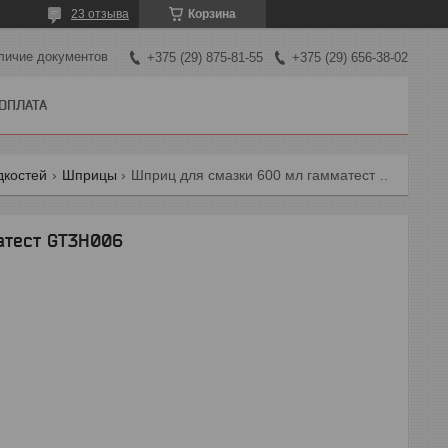
23 отзыва
Корзина
личие документов
+375 (29) 875-81-55
+375 (29) 656-38-02
 ОПЛАТА
дкостей
Шприцы
Шприц для смазки 600 мл гамматест gt3h006
атест GT3H006