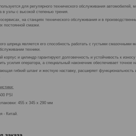
пользуется для регулярного технического обслуживания автомобилей, ма
 в узлы с высокой степенью трения.
осервисах, на станциях технического обслуживания и в производственн
х постоянной смазки.
го шприца является его способность работать с густыми смазочными м
бслуживании техники.
 корпус и цилиндр гарантируют долговечность и устойчивость к износу
ить усилия оператора, а специальный наконечник обеспечивает точное 
ающая гибкий шланг и жесткую наставку, расширяет функциональность 
.
истики:
500 PSI
паковки: 455 х 345 х 290 мм
 - Китай.
я заказа