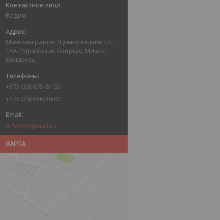
Вадим
Минский район, Щомыслицкий с/с,
14А-15(район аг.Озерцо), Минск,
Беларусь
+375 (29) 875-81-55
+375 (29) 656-38-02
8758155@mail.ru
КАРТА