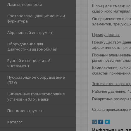
Лампы, переноски
Шприц для смазки ис
смазочного материала
Световозвращающие ленты и
Он применяется в авт
фурнитура
элементов, требующи
Абразивный инструмент
Преимущества:
Преимуществом данно
Оборудование для
эффективность при о
диагностики автомобилей
Прочный алюминиевый
Ручной и специальный
рычаг позволяет сниз
инструмент
Комплектация, включ
областей применения
Пускозарядное оборудование
(ПЗУ)
Технические характер
Рабочее давление: 4
Сигнальные громкоговорящие
установки (СГУ), маяки
Габаритные размеры у
Страна происхождения
Пневмоинструмент
Каталог
Информация дл