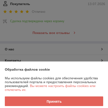
Покупатель
13.07.2026
Отлично
Сделка подтверждена через корзину
Показать все отзывы
О нас
Контакты
Обработка файлов cookie
Доставка и оплата
Мы используем файлы cookies для обеспечения удобства
пользователей портала и предоставления персональных
График работы
рекомендаций.
Вы можете настроить файлы cookies или
отключить их.
Полная версия сайта
Принять
Политика обработки cookies